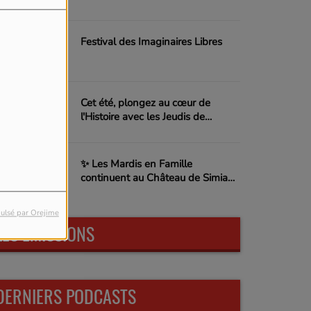
Festival des Imaginaires Libres
Cet été, plongez au cœur de
l'Histoire avec les Jeudis de
l'Archéologie !
✨ Les Mardis en Famille
continuent au Château de Simiane
! ✨
ulsé par Orejime
LES ÉMISSIONS
DERNIERS PODCASTS