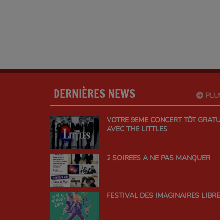
DERNIÈRES NEWS
PLU
VOTRE 9EME CONCERT TÔT GRATU
AVEC THE LITTLES
2 SOIREES A NE PAS MANQUER
FESTIVAL DES IMAGINAIRES LIBR