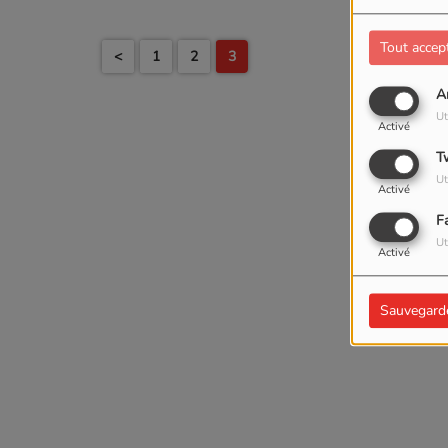
Tout accep
<
1
2
3
A
Ut
Activé
T
Ut
Activé
F
Ut
Activé
Sauvegard