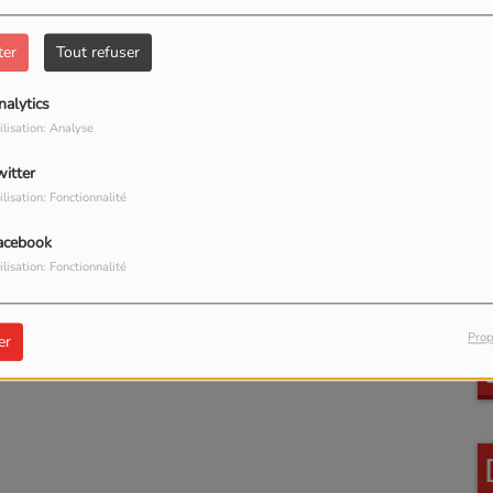
ter
Tout refuser
nalytics
ilisation: Analyse
witter
ilisation: Fonctionnalité
acebook
ilisation: Fonctionnalité
Prop
er