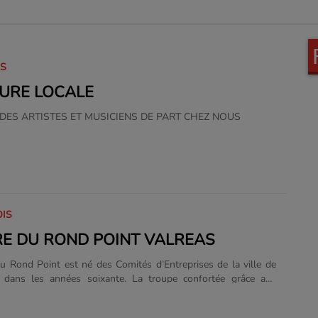
IS
URE LOCALE
DES ARTISTES ET MUSICIENS DE PART CHEZ NOUS
OIS
E DU ROND POINT VALREAS
u Rond Point est né des Comités d’Entreprises de la ville de
) dans les années soixante. La troupe confortée grâce aux
onaux d’Art Dramatique organisés par René Jauneau, fut
alisée par Albert-Clarence Simond quinze ans plus tard. Le