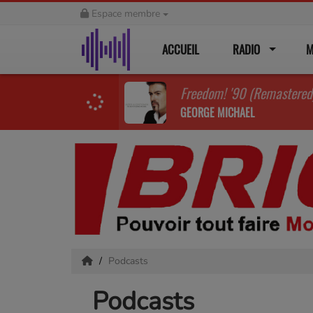
Espace membre
ACCUEIL
RADIO
M
Freedom! '90 (Remastered
GEORGE MICHAEL
Podcasts
Podcasts