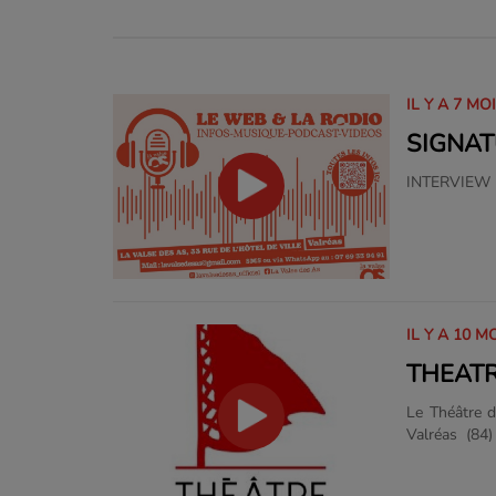
IL Y A 7 MO
SIGNAT
INTERVIEW 
IL Y A 10 M
THEATR
Le Théâtre d
Valréas (84
Stages Nati
professionn