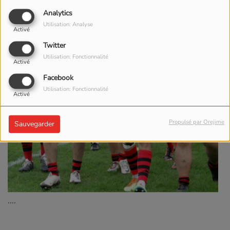
Analytics
Utilisation: Analyse
Activé
Twitter
Utilisation: Fonctionnalité
Activé
Facebook
Utilisation: Fonctionnalité
Activé
Propulsé par Orejime
Sauvegarder
....