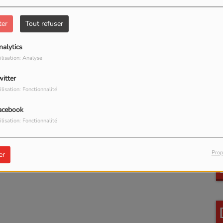
ter
Tout refuser
nalytics
ilisation: Analyse
witter
ilisation: Fonctionnalité
acebook
ilisation: Fonctionnalité
Prop
er