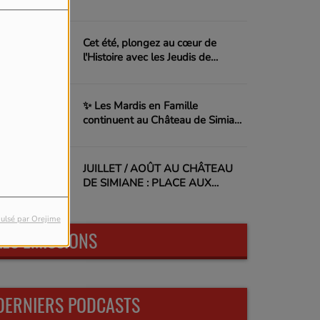
Cet été, plongez au cœur de
l'Histoire avec les Jeudis de
l'Archéologie !
✨ Les Mardis en Famille
continuent au Château de Simiane
! ✨
JUILLET / AOÛT AU CHÂTEAU
DE SIMIANE : PLACE AUX
VACANCES !
ulsé par Orejime
LES ÉMISSIONS
DERNIERS PODCASTS