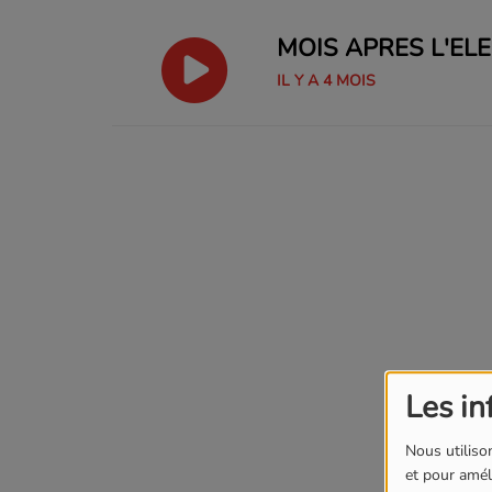
MOIS APRES L'EL
IL Y A 4 MOIS
Les in
Nous utilison
et pour améli