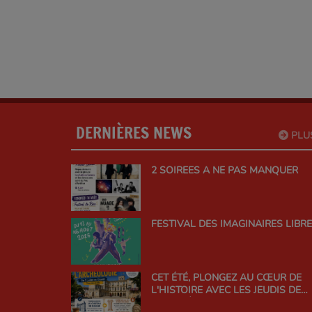
DERNIÈRES NEWS
PLU
2 SOIREES A NE PAS MANQUER
FESTIVAL DES IMAGINAIRES LIBR
CET ÉTÉ, PLONGEZ AU CŒUR DE
L'HISTOIRE AVEC LES JEUDIS DE
L'ARCHÉOLOGIE !