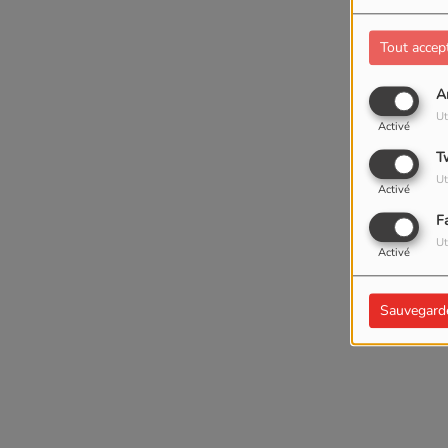
Tout accep
A
Ut
Activé
T
Ut
Activé
F
Ut
Activé
Sauvegard