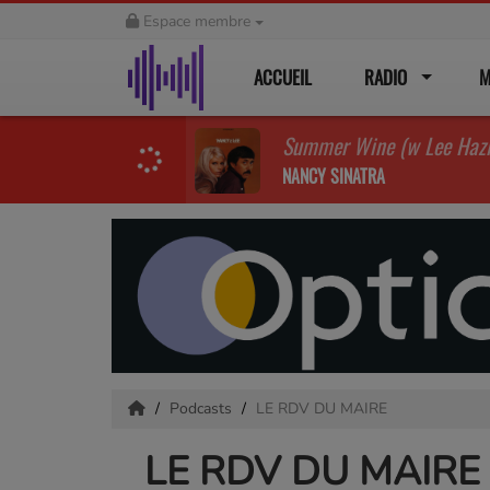
Espace membre
ACCUEIL
RADIO
M
Summer Wine (w Lee Haz
NANCY SINATRA
Podcasts
LE RDV DU MAIRE
LE RDV DU MAIRE