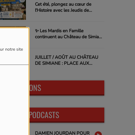
Cet été, plongez au cœur de
l'Histoire avec les Jeudis de
l'Archéologie !
✨ Les Mardis en Famille
continuent au Château de Simiane
! ✨
ur notre site
JUILLET / AOÛT AU CHÂTEAU
DE SIMIANE : PLACE AUX
VACANCES !
LES ÉMISSIONS
DERNIERS PODCASTS
DAMIEN JOURDAN POUR