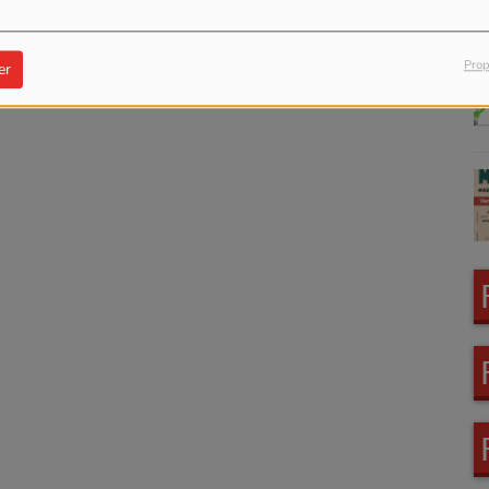
Prop
er