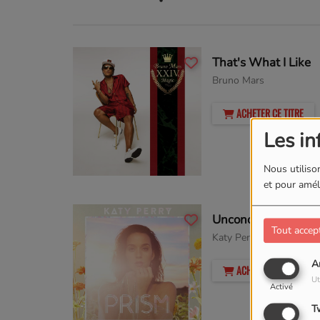
That's What I Like
Bruno Mars
ACHETER CE TITRE
Les in
Nous utilison
et pour améli
Unconditionally
Tout accep
Katy Perry
A
ACHETER CE TITRE
Ut
Activé
T