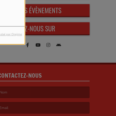
PROCHAINS ÉVÈNEMENTS
RETROUVEZ-NOUS SUR
ulsé par Orejime
CONTACTEZ-NOUS
e nom est obligatoire. )
’email est obligatoire. )