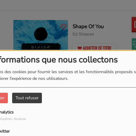
Shape Of You
Ed Sheeran
ACHETER CE TITRE
formations que nous collectons
s des cookies pour fournir les services et les fonctionnalités proposés s
orer l'expérience de nos utilisateurs.
Burn
ter
Tout refuser
Ellie Goulding
nalytics
ACHETER CE TITRE
ilisation: Analyse
witter