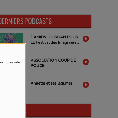
DERNIERS PODCASTS
DAMIEN JOURDAN POUR
LE Festival des Imaginaires
Libres
ASSOCIATION COUP DE
ur notre site
POUCE
Annette et ses légumes
PARTICIPEZ