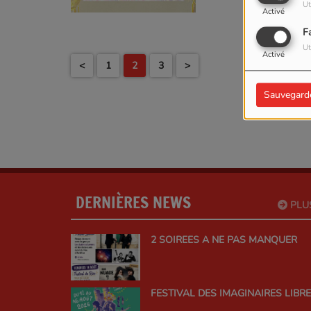
Ut
Activé
F
Ut
Activé
<
1
2
3
>
Sauvegard
DERNIÈRES NEWS
PLU
2 SOIREES A NE PAS MANQUER
FESTIVAL DES IMAGINAIRES LIBR