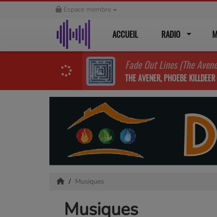
Espace membre
ACCUEIL
RADIO
M
Fade Out Lines (The Aven
THE AVENER, PHOEBE KILLDEER
Musiques
Musiques