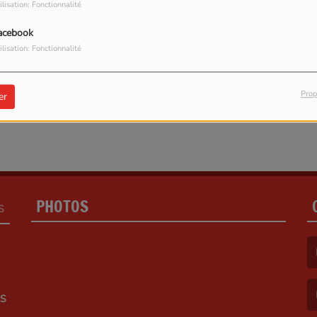
ilisation: Fonctionnalité
acebook
ilisation: Fonctionnalité
Prop
er
PHOTOS
S
(L
ES
(L