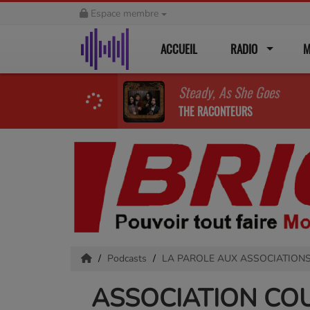
Espace membre
ACCUEIL
RADIO
M
Steady, As She Goes
THE RACONTEURS
Podcasts
LA PAROLE AUX ASSOCIATION
ASSOCIATION CO