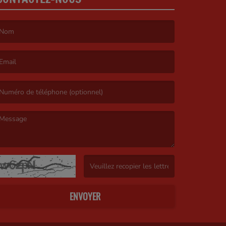
e nom est obligatoire. )
’email est obligatoire. )
e message est obligatoire. )
(Captcha invalide. )
ENVOYER