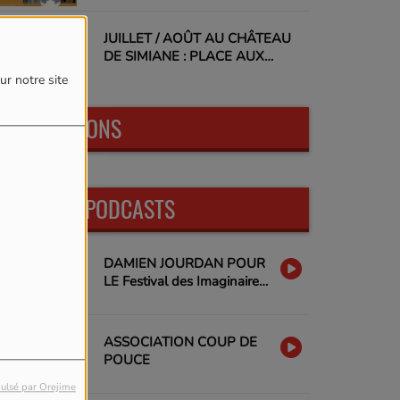
JUILLET / AOÛT AU CHÂTEAU
DE SIMIANE : PLACE AUX
VACANCES !
ur notre site
LES ÉMISSIONS
DERNIERS PODCASTS
DAMIEN JOURDAN POUR
LE Festival des Imaginaires
Libres
ASSOCIATION COUP DE
POUCE
ulsé par Orejime