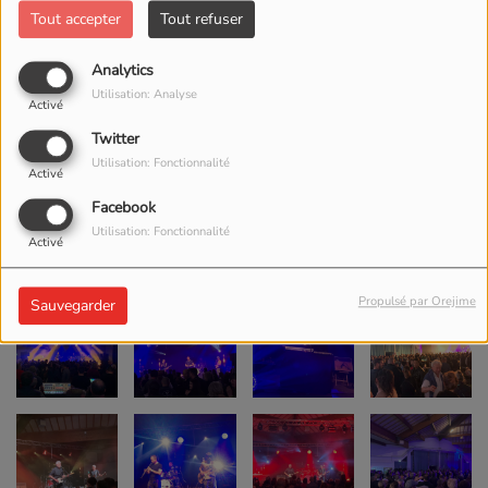
Tout accepter
Tout refuser
Analytics
Utilisation: Analyse
Activé
Twitter
Utilisation: Fonctionnalité
Activé
Facebook
Utilisation: Fonctionnalité
Activé
Propulsé par Orejime
Sauvegarder