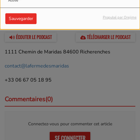
Activé
Propulsé par Orejime
Sauvegarder
12 JUIN 2026 -
1115 VUES
ÉCOUTER LE PODCAST
TÉLÉCHARGER LE PODCAST
1111 Chemin de Maridas 84600 Richerenches
contact@lafermedesmaridas
+33 06 67 05 18 95
Commentaires(0)
Connectez-vous pour commenter cet article
SE CONNECTER