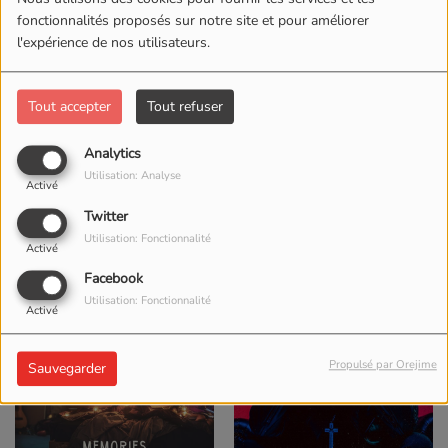
fonctionnalités proposés sur notre site et pour améliorer
l'expérience de nos utilisateurs.
Tout accepter
Tout refuser
Analytics
Water Under The Bridge
Love On The Brain
Utilisation: Analyse
Activé
Adele
Rihanna
Twitter
ACHETER CE TITRE
ACHETER CE TITRE
Utilisation: Fonctionnalité
Activé
Facebook
Utilisation: Fonctionnalité
Activé
Propulsé par Orejime
Sauvegarder